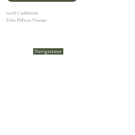
100% Cashmere
Vera Pelicia Visone
Casa
Negozio
Collezio
ni
Contatt
o
Termini e
Instagram
condizioni