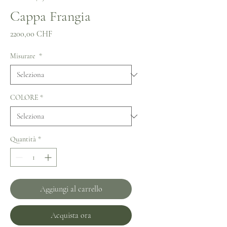
Cappa Frangia
Prezzo
2200,00 CHF
Misurare
*
COLORE
*
Quantità
*
Aggiungi al carrello
Acquista ora