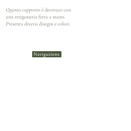
Questo cappotto è decorato con
una stregoneria fatta a mano.
Presenta diversi disegni e colori
nel ricamo.
Casa
Negozio
Collezio
ni
Contatt
o
Termini e
Instagram